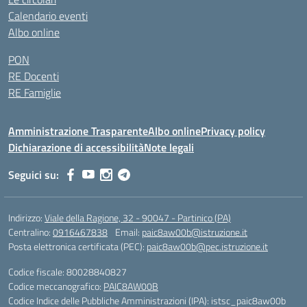
Calendario eventi
Albo online
PON
RE Docenti
RE Famiglie
Amministrazione Trasparente
Albo online
Privacy policy
Dichiarazione di accessibilità
Note legali
Seguici su:
Indirizzo:
Viale della Ragione, 32 - 90047 - Partinico (PA)
Centralino:
0916467838
Email:
paic8aw00b@istruzione.it
Posta elettronica certificata (PEC):
paic8aw00b@pec.istruzione.it
Codice fiscale: 80028840827
Codice meccanografico:
PAIC8AW00B
Codice Indice delle Pubbliche Amministrazioni (IPA): istsc_paic8aw00b