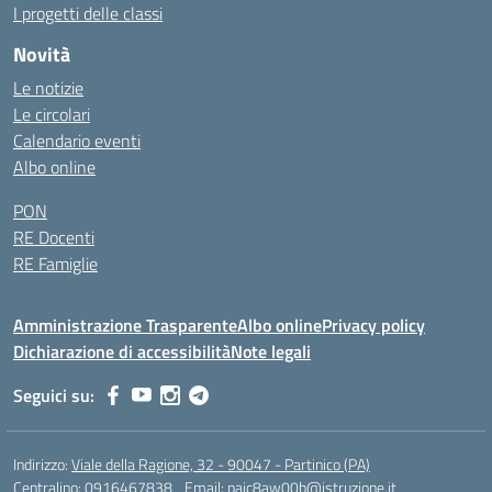
I progetti delle classi
Novità
Le notizie
Le circolari
Calendario eventi
Albo online
PON
RE Docenti
RE Famiglie
Amministrazione Trasparente
Albo online
Privacy policy
Dichiarazione di accessibilità
Note legali
Seguici su:
Indirizzo:
Viale della Ragione, 32 - 90047 - Partinico (PA)
Centralino:
0916467838
Email:
paic8aw00b@istruzione.it