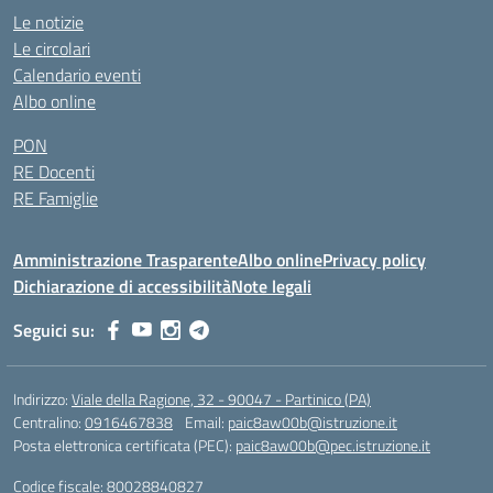
Le notizie
Le circolari
Calendario eventi
Albo online
PON
RE Docenti
RE Famiglie
Amministrazione Trasparente
Albo online
Privacy policy
Dichiarazione di accessibilità
Note legali
Seguici su:
Indirizzo:
Viale della Ragione, 32 - 90047 - Partinico (PA)
Centralino:
0916467838
Email:
paic8aw00b@istruzione.it
Posta elettronica certificata (PEC):
paic8aw00b@pec.istruzione.it
Codice fiscale: 80028840827