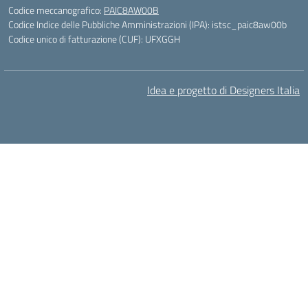
Codice meccanografico:
PAIC8AW00B
Codice Indice delle Pubbliche Amministrazioni (IPA): istsc_paic8aw00b
Codice unico di fatturazione (CUF): UFXGGH
Idea e progetto di Designers Italia