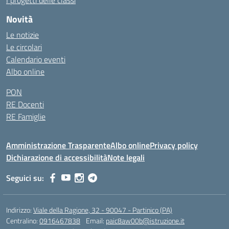
I progetti delle classi
Novità
Le notizie
Le circolari
Calendario eventi
Albo online
PON
RE Docenti
RE Famiglie
Amministrazione Trasparente
Albo online
Privacy policy
Dichiarazione di accessibilità
Note legali
Seguici su:
Indirizzo:
Viale della Ragione, 32 - 90047 - Partinico (PA)
Centralino:
0916467838
Email:
paic8aw00b@istruzione.it