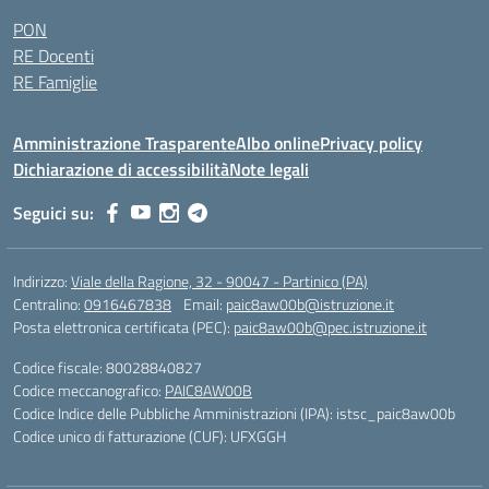
PON
RE Docenti
RE Famiglie
Amministrazione Trasparente
Albo online
Privacy policy
Dichiarazione di accessibilità
Note legali
Seguici su:
Indirizzo:
Viale della Ragione, 32 - 90047 - Partinico (PA)
Centralino:
0916467838
Email:
paic8aw00b@istruzione.it
Posta elettronica certificata (PEC):
paic8aw00b@pec.istruzione.it
Codice fiscale: 80028840827
Codice meccanografico:
PAIC8AW00B
Codice Indice delle Pubbliche Amministrazioni (IPA): istsc_paic8aw00b
Codice unico di fatturazione (CUF): UFXGGH