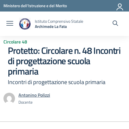
Vai ai contenuti
Vai al menu di navigazione
Vai al footer
Ministero dell'Istruzione e del Merito
Istituto Comprensivo Statale
Archimede La Fata
Circolare 48
Protetto: Circolare n. 48 Incontri
di progettazione scuola
primaria
Incontri di progettazione scuola primaria
Antonino Polizzi
Docente