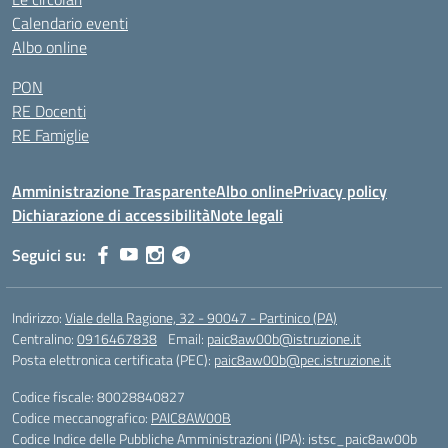
Calendario eventi
Albo online
PON
RE Docenti
RE Famiglie
Amministrazione Trasparente
Albo online
Privacy policy
Dichiarazione di accessibilità
Note legali
Seguici su:
Indirizzo:
Viale della Ragione, 32 - 90047 - Partinico (PA)
Centralino:
0916467838
Email:
paic8aw00b@istruzione.it
Posta elettronica certificata (PEC):
paic8aw00b@pec.istruzione.it
Codice fiscale: 80028840827
Codice meccanografico:
PAIC8AW00B
Codice Indice delle Pubbliche Amministrazioni (IPA): istsc_paic8aw00b