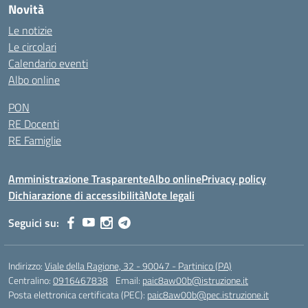
Novità
Le notizie
Le circolari
Calendario eventi
Albo online
PON
RE Docenti
RE Famiglie
Amministrazione Trasparente
Albo online
Privacy policy
Dichiarazione di accessibilità
Note legali
Seguici su:
Indirizzo:
Viale della Ragione, 32 - 90047 - Partinico (PA)
Centralino:
0916467838
Email:
paic8aw00b@istruzione.it
Posta elettronica certificata (PEC):
paic8aw00b@pec.istruzione.it