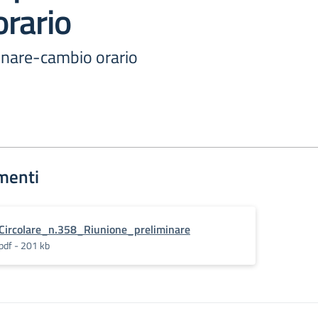
rario
inare-cambio orario
menti
Circolare_n.358_Riunione_preliminare
pdf - 201 kb