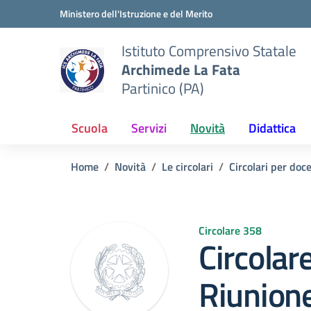
Vai ai contenuti
Vai al menu di navigazione
Vai al footer
Ministero dell'Istruzione e del Merito
Istituto Comprensivo Statale
Archimede La Fata
Partinico (PA)
Scuola
Servizi
Novità
Didattica
Home
Novità
Le circolari
Circolari per doc
Circolare 358
Circolar
Riunione