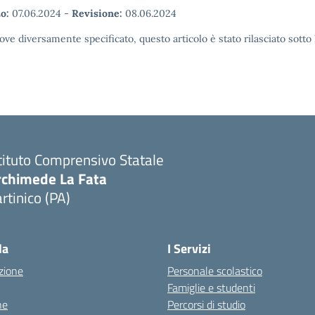
o:
07.06.2024
-
Revisione:
08.06.2024
ove diversamente specificato, questo articolo è stato rilasciato sott
tituto Comprensivo Statale
rchimede La Fata
rtinico (PA)
la
I Servizi
zione
Personale scolastico
Famiglie e studenti
ne
Percorsi di studio