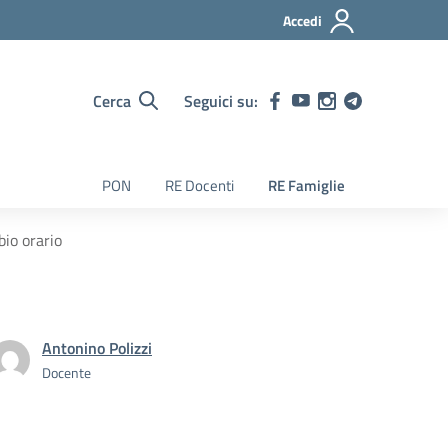
Accedi
Cerca
Seguici su:
PON
RE Docenti
RE Famiglie
io orario
Antonino Polizzi
Docente