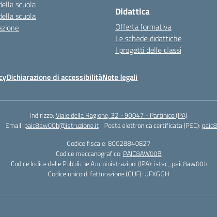
della scuola
Didattica
della scuola
Offerta formativa
azione
Le schede didattiche
I progetti delle classi
cy
Dichiarazione di accessibilità
Note legali
Indirizzo:
Viale della Ragione, 32 - 90047 - Partinico (PA)
Email:
paic8aw00b@istruzione.it
Posta elettronica certificata (PEC):
paic
Codice fiscale: 80028840827
Codice meccanografico:
PAIC8AW00B
Codice Indice delle Pubbliche Amministrazioni (IPA): istsc_paic8aw00b
Codice unico di fatturazione (CUF): UFXGGH