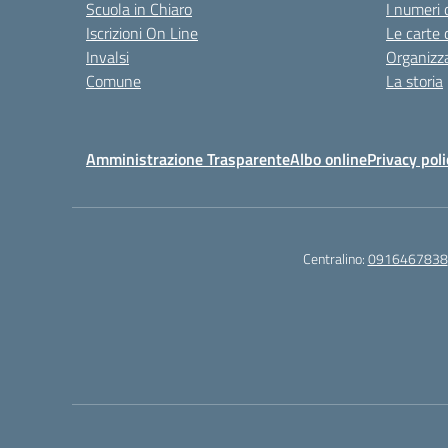
Scuola in Chiaro
I numeri 
Iscrizioni On Line
Le carte 
Invalsi
Organizz
Comune
La storia
Amministrazione Trasparente
Albo online
Privacy poli
Centralino:
0916467838