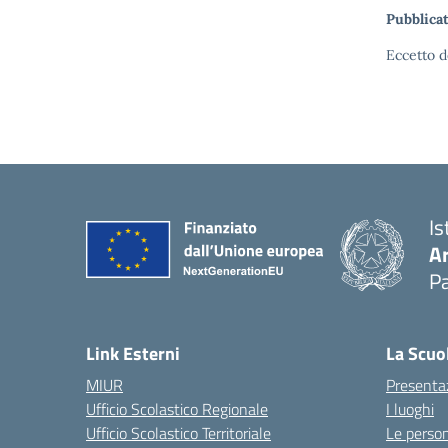
Pubblicat
Eccetto d
Is
A
Pa
Link Esterni
La Scuo
MIUR
Presenta
Ufficio Scolastico Regionale
I luoghi
Ufficio Scolastico Territoriale
Le perso