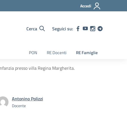
Accedi
Cerca
Seguici su:
PON
RE Docenti
RE Famiglie
infanzia presso villa Regina Margherita.
Antonino Polizzi
Docente