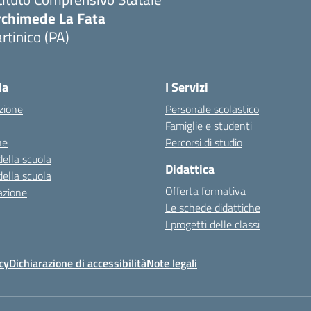
rchimede La Fata
rtinico (PA)
la
I Servizi
zione
Personale scolastico
Famiglie e studenti
ne
Percorsi di studio
della scuola
Didattica
della scuola
Offerta formativa
azione
Le schede didattiche
I progetti delle classi
cy
Dichiarazione di accessibilità
Note legali