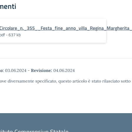
menti
Circolare_n._355__Festa_fine_anno_villa_Regina_Margherita_
pdf - 637 kb
o:
03.06.2024
-
Revisione:
04.06.2024
ove diversamente specificato, questo articolo è stato rilasciato sott
tituto Comprensivo Statale