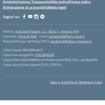
Amministrazione Trasparente
Albo online
Privacy policy
Dichiarazione di accessibilità
Note legali
Seguici su:
Indirizzo:
Viale della Ragione, 32 - 90047 - Partinico (PA)
Centralino:
0916467838
Email:
paic8aw00b@istruzione.it
Posta elettronica certificata (PEC):
paic8aw00b@pec.istruzione.it
Codice fiscale: 80028840827
Codice meccanografico:
PAIC8AW00B
Codice Indice delle Pubbliche Amministrazioni (IPA): istsc_paic8aw00b
Codice unico di fatturazione (CUF): UFXGGH
Idea e progetto di Designers Italia