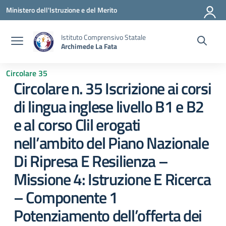
Vai ai contenuti
Vai al menu di navigazione
Vai al footer
Ministero dell'Istruzione e del Merito
Istituto Comprensivo Statale
Archimede La Fata
Circolare 35
Circolare n. 35 Iscrizione ai corsi
di lingua inglese livello B1 e B2
e al corso Clil erogati
nell’ambito del Piano Nazionale
Di Ripresa E Resilienza –
Missione 4: Istruzione E Ricerca
– Componente 1
Potenziamento dell’offerta dei