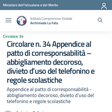
Vai ai contenuti
Vai al menu di navigazione
Vai al footer
Ministero dell'Istruzione e del Merito
Istituto Comprensivo Statale
Archimede La Fata
Circolare 34
Circolare n. 34 Appendice al
patto di corresponsabilità –
abbigliamento decoroso,
divieto d’uso del telefonino e
regole scolastiche
Appendice al patto di corresponsabilità -
abbigliamento decoroso, divieto d'uso del
telefonino e regole scolastiche