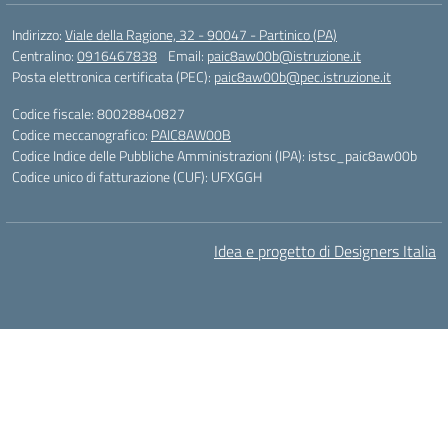
Indirizzo:
Viale della Ragione, 32 - 90047 - Partinico (PA)
Centralino:
0916467838
Email:
paic8aw00b@istruzione.it
Posta elettronica certificata (PEC):
paic8aw00b@pec.istruzione.it
Codice fiscale: 80028840827
Codice meccanografico:
PAIC8AW00B
Codice Indice delle Pubbliche Amministrazioni (IPA): istsc_paic8aw00b
Codice unico di fatturazione (CUF): UFXGGH
Idea e progetto di Designers Italia