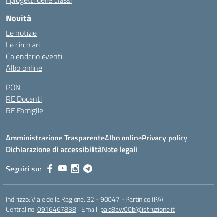
I progetti delle classi
Novità
Le notizie
Le circolari
Calendario eventi
Albo online
PON
RE Docenti
RE Famiglie
Amministrazione Trasparente
Albo online
Privacy policy
Dichiarazione di accessibilità
Note legali
Seguici su:
Indirizzo:
Viale della Ragione, 32 - 90047 - Partinico (PA)
Centralino:
0916467838
Email:
paic8aw00b@istruzione.it