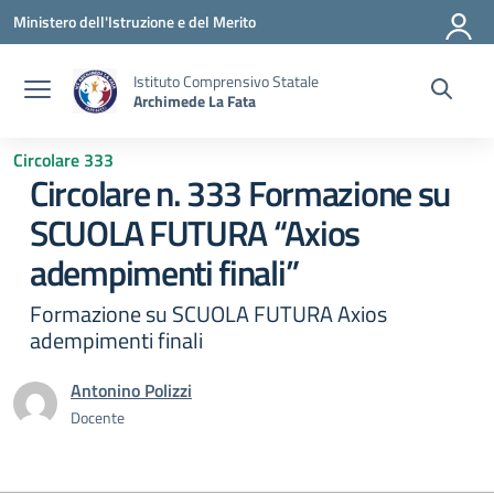
Vai ai contenuti
Vai al menu di navigazione
Vai al footer
Ministero dell'Istruzione e del Merito
Istituto Comprensivo Statale
Archimede La Fata
Circolare 333
Circolare n. 333 Formazione su
SCUOLA FUTURA “Axios
adempimenti finali”
Formazione su SCUOLA FUTURA Axios
adempimenti finali
Antonino Polizzi
Docente