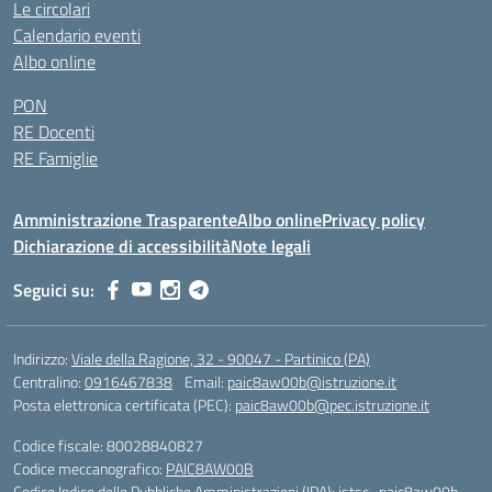
Le circolari
Calendario eventi
Albo online
PON
RE Docenti
RE Famiglie
Amministrazione Trasparente
Albo online
Privacy policy
Dichiarazione di accessibilità
Note legali
Seguici su:
Indirizzo:
Viale della Ragione, 32 - 90047 - Partinico (PA)
Centralino:
0916467838
Email:
paic8aw00b@istruzione.it
Posta elettronica certificata (PEC):
paic8aw00b@pec.istruzione.it
Codice fiscale: 80028840827
Codice meccanografico:
PAIC8AW00B
Codice Indice delle Pubbliche Amministrazioni (IPA): istsc_paic8aw00b