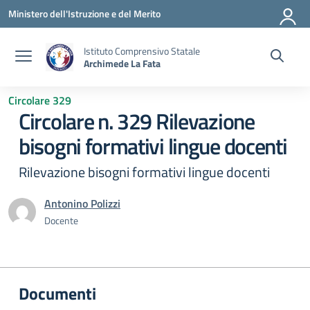
Vai ai contenuti
Vai al menu di navigazione
Vai al footer
Ministero dell'Istruzione e del Merito
Istituto Comprensivo Statale
Archimede La Fata
Circolare 329
Circolare n. 329 Rilevazione
bisogni formativi lingue docenti
Rilevazione bisogni formativi lingue docenti
Antonino Polizzi
Docente
Documenti