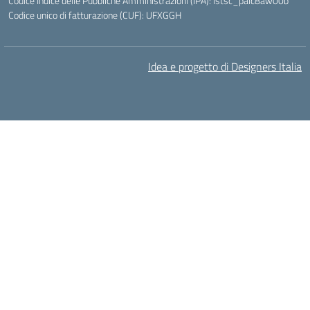
Codice Indice delle Pubbliche Amministrazioni (IPA): istsc_paic8aw00b
Codice unico di fatturazione (CUF): UFXGGH
Idea e progetto di Designers Italia