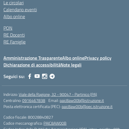
Le circolari
Calendario eventi
Albo online
PON
RE Docenti
RE Famiglie
Amministrazione Trasparente
Albo online
Privacy policy
Dichiarazione di accessibilità
Note legali
Seguici su:
Indirizzo:
Viale della Ragione, 32 - 90047 - Partinico (PA)
Centralino:
0916467838
Email:
paic8aw00b@istruzione.it
Posta elettronica certificata (PEC):
paic8aw00b@pec.istruzione.it
Codice fiscale: 80028840827
Codice meccanografico:
PAIC8AW00B