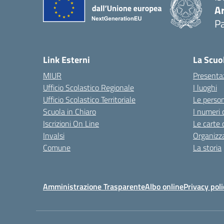
A
Pa
Link Esterni
La Scuo
MIUR
Presenta
Ufficio Scolastico Regionale
I luoghi
Ufficio Scolastico Territoriale
Le perso
Scuola in Chiaro
I numeri 
Iscrizioni On Line
Le carte 
Invalsi
Organizz
Comune
La storia
Amministrazione Trasparente
Albo online
Privacy poli