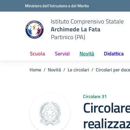
Vai ai contenuti
Vai al menu di navigazione
Vai al footer
Ministero dell'Istruzione e del Merito
Istituto Comprensivo Statale
Archimede La Fata
Partinico (PA)
Scuola
Servizi
Novità
Didattica
Home
Novità
Le circolari
Circolari per doc
Circolare 31
Circolar
realizza