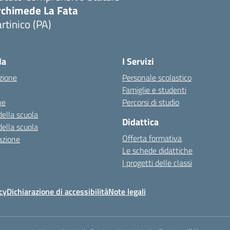
rchimede La Fata
rtinico (PA)
la
I Servizi
zione
Personale scolastico
Famiglie e studenti
ne
Percorsi di studio
della scuola
Didattica
della scuola
Offerta formativa
azione
Le schede didattiche
I progetti delle classi
cy
Dichiarazione di accessibilità
Note legali