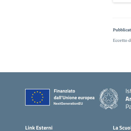
Pubblicat
Eccetto d
Is
A
Pa
Link Esterni
La Scuo