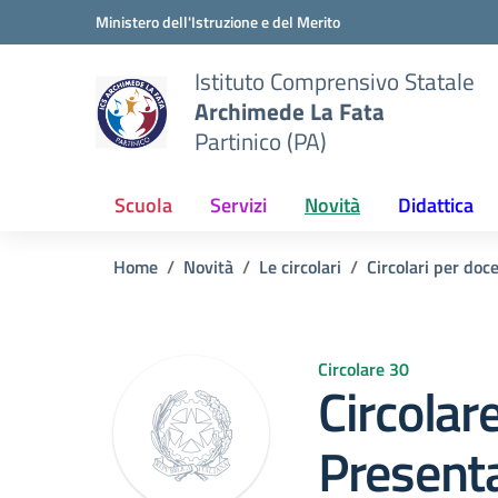
Vai ai contenuti
Vai al menu di navigazione
Vai al footer
Ministero dell'Istruzione e del Merito
Istituto Comprensivo Statale
Archimede La Fata
Partinico (PA)
Scuola
Servizi
Novità
Didattica
Home
Novità
Le circolari
Circolari per doc
Circolare 30
Circolar
Presenta