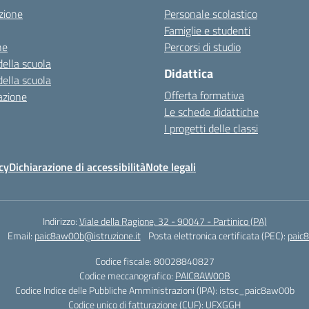
zione
Personale scolastico
Famiglie e studenti
ne
Percorsi di studio
della scuola
Didattica
della scuola
Offerta formativa
azione
Le schede didattiche
I progetti delle classi
cy
Dichiarazione di accessibilità
Note legali
Indirizzo:
Viale della Ragione, 32 - 90047 - Partinico (PA)
Email:
paic8aw00b@istruzione.it
Posta elettronica certificata (PEC):
paic
Codice fiscale: 80028840827
Codice meccanografico:
PAIC8AW00B
Codice Indice delle Pubbliche Amministrazioni (IPA): istsc_paic8aw00b
Codice unico di fatturazione (CUF): UFXGGH