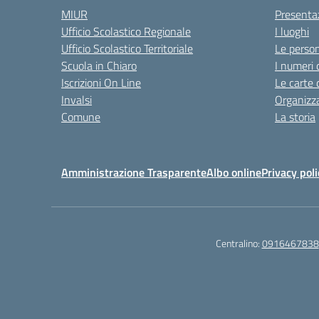
MIUR
Presenta
Ufficio Scolastico Regionale
I luoghi
Ufficio Scolastico Territoriale
Le perso
Scuola in Chiaro
I numeri 
Iscrizioni On Line
Le carte 
Invalsi
Organizz
Comune
La storia
Amministrazione Trasparente
Albo online
Privacy poli
Centralino:
0916467838