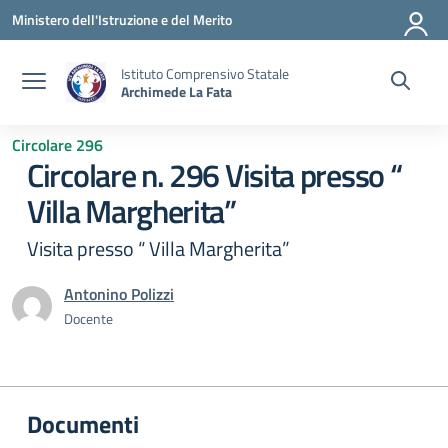
Vai ai contenuti
Vai al menu di navigazione
Vai al footer
Ministero dell'Istruzione e del Merito
Istituto Comprensivo Statale
Archimede La Fata
Circolare 296
Circolare n. 296 Visita presso “
Villa Margherita”
Visita presso “ Villa Margherita”
Antonino Polizzi
Docente
Documenti