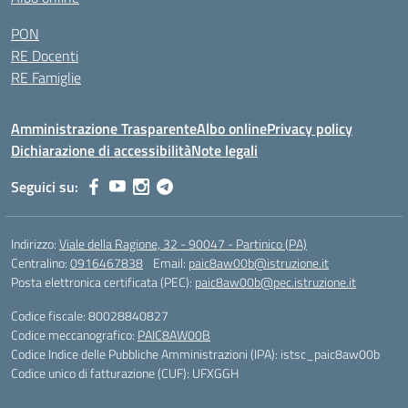
PON
RE Docenti
RE Famiglie
Amministrazione Trasparente
Albo online
Privacy policy
Dichiarazione di accessibilità
Note legali
Seguici su:
Indirizzo:
Viale della Ragione, 32 - 90047 - Partinico (PA)
Centralino:
0916467838
Email:
paic8aw00b@istruzione.it
Posta elettronica certificata (PEC):
paic8aw00b@pec.istruzione.it
Codice fiscale: 80028840827
Codice meccanografico:
PAIC8AW00B
Codice Indice delle Pubbliche Amministrazioni (IPA): istsc_paic8aw00b
Codice unico di fatturazione (CUF): UFXGGH