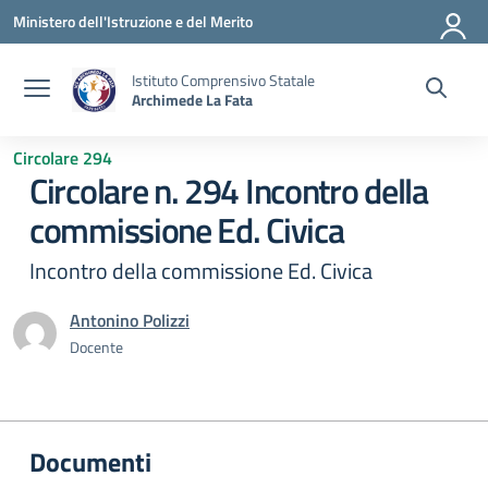
Vai ai contenuti
Vai al menu di navigazione
Vai al footer
Ministero dell'Istruzione e del Merito
Istituto Comprensivo Statale
Archimede La Fata
Circolare 294
Circolare n. 294 Incontro della
commissione Ed. Civica
Incontro della commissione Ed. Civica
Antonino Polizzi
Docente
Documenti