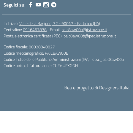
Seguici su:
Indirizzo:
Viale della Ragione, 32 - 90047 - Partinico (PA)
Centralino:
0916467838
Email:
paic8aw00b@istruzione.it
Posta elettronica certificata (PEC):
paic8aw00b@pec.istruzione.it
Codice fiscale: 80028840827
Codice meccanografico:
PAIC8AW00B
Codice Indice delle Pubbliche Amministrazioni (IPA): istsc_paic8aw00b
Codice unico di fatturazione (CUF): UFXGGH
Idea e progetto di Designers Italia