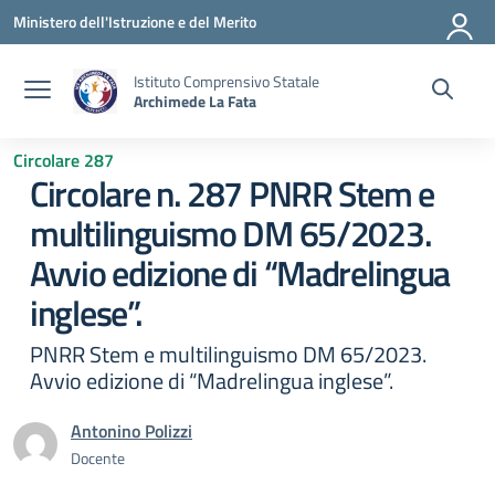
Vai ai contenuti
Vai al menu di navigazione
Vai al footer
Ministero dell'Istruzione e del Merito
Istituto Comprensivo Statale
Archimede La Fata
Circolare 287
Circolare n. 287 PNRR Stem e
multilinguismo DM 65/2023.
Avvio edizione di “Madrelingua
inglese”.
PNRR Stem e multilinguismo DM 65/2023.
Avvio edizione di “Madrelingua inglese”.
Antonino Polizzi
Docente