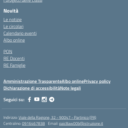
I progetti delle classi
Novità
Le notizie
Le circolari
Calendario eventi
Albo online
PON
RE Docenti
RE Famiglie
Amministrazione Trasparente
Albo online
Privacy policy
Dichiarazione di accessibilità
Note legali
Seguici su:
Indirizzo:
Viale della Ragione, 32 - 90047 - Partinico (PA)
Centralino:
0916467838
Email:
paic8aw00b@istruzione.it