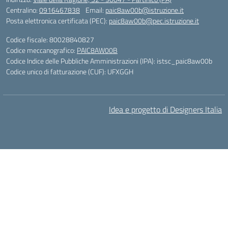
Centralino:
0916467838
Email:
paic8aw00b@istruzione.it
Posta elettronica certificata (PEC):
paic8aw00b@pec.istruzione.it
Codice fiscale: 80028840827
Codice meccanografico:
PAIC8AW00B
Codice Indice delle Pubbliche Amministrazioni (IPA): istsc_paic8aw00b
Codice unico di fatturazione (CUF): UFXGGH
Idea e progetto di Designers Italia