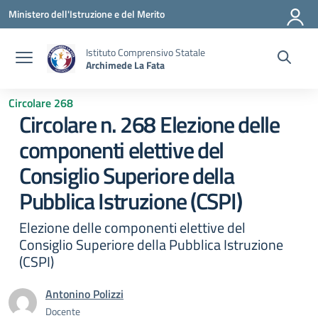
Vai ai contenuti
Vai al menu di navigazione
Vai al footer
Ministero dell'Istruzione e del Merito
Istituto Comprensivo Statale
Archimede La Fata
Circolare 268
Circolare n. 268 Elezione delle
componenti elettive del
Consiglio Superiore della
Pubblica Istruzione (CSPI)
Elezione delle componenti elettive del
Consiglio Superiore della Pubblica Istruzione
(CSPI)
Antonino Polizzi
Docente