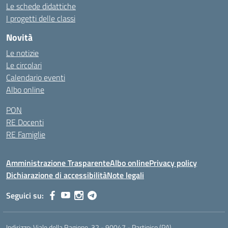
Le schede didattiche
I progetti delle classi
Novità
Le notizie
Le circolari
Calendario eventi
Albo online
PON
RE Docenti
RE Famiglie
Amministrazione Trasparente
Albo online
Privacy policy
Dichiarazione di accessibilità
Note legali
Seguici su:
Indirizzo:
Viale della Ragione, 32 - 90047 - Partinico (PA)