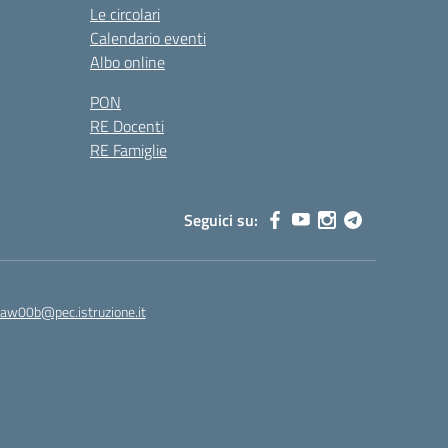
Le circolari
Calendario eventi
Albo online
PON
RE Docenti
RE Famiglie
Seguici su:
8aw00b@pec.istruzione.it