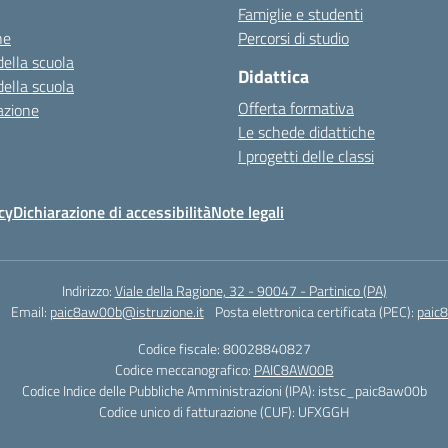
Famiglie e studenti
ne
Percorsi di studio
della scuola
Didattica
della scuola
Offerta formativa
azione
Le schede didattiche
I progetti delle classi
cy
Dichiarazione di accessibilità
Note legali
Indirizzo:
Viale della Ragione, 32 - 90047 - Partinico (PA)
Email:
paic8aw00b@istruzione.it
Posta elettronica certificata (PEC):
paic
Codice fiscale: 80028840827
Codice meccanografico:
PAIC8AW00B
Codice Indice delle Pubbliche Amministrazioni (IPA): istsc_paic8aw00b
Codice unico di fatturazione (CUF): UFXGGH