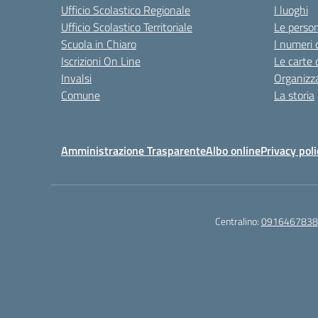
Ufficio Scolastico Regionale
I luoghi
Ufficio Scolastico Territoriale
Le perso
Scuola in Chiaro
I numeri 
Iscrizioni On Line
Le carte 
Invalsi
Organizz
Comune
La storia
Amministrazione Trasparente
Albo online
Privacy poli
Centralino:
0916467838