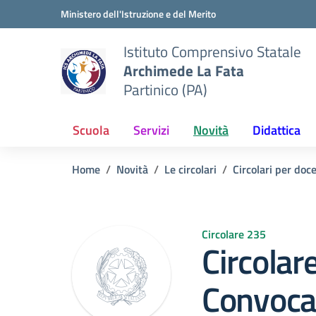
Vai ai contenuti
Vai al menu di navigazione
Vai al footer
Ministero dell'Istruzione e del Merito
Istituto Comprensivo Statale
Archimede La Fata
Partinico (PA)
Scuola
Servizi
Novità
Didattica
Home
Novità
Le circolari
Circolari per doc
Circolare 235
Circolar
Convocaz