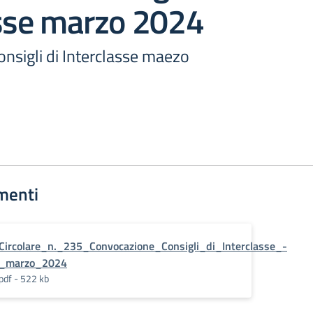
asse marzo 2024
nsigli di Interclasse maezo
menti
Circolare_n._235_Convocazione_Consigli_di_Interclasse_-
_marzo_2024
pdf - 522 kb