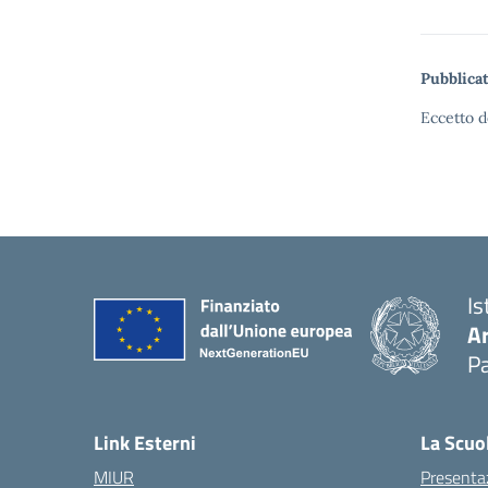
Pubblicat
Eccetto d
Is
A
Pa
Link Esterni
La Scuo
MIUR
Presenta