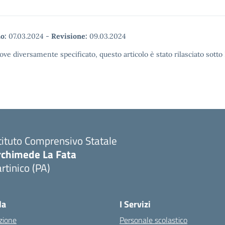
o:
07.03.2024
-
Revisione:
09.03.2024
ove diversamente specificato, questo articolo è stato rilasciato sott
tituto Comprensivo Statale
rchimede La Fata
rtinico (PA)
la
I Servizi
zione
Personale scolastico