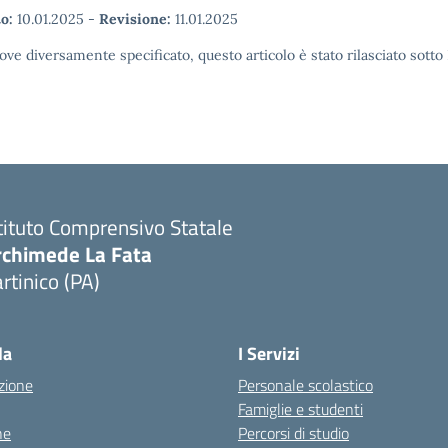
o:
10.01.2025
-
Revisione:
11.01.2025
ove diversamente specificato, questo articolo è stato rilasciato sott
tituto Comprensivo Statale
rchimede La Fata
rtinico (PA)
la
I Servizi
zione
Personale scolastico
Famiglie e studenti
ne
Percorsi di studio