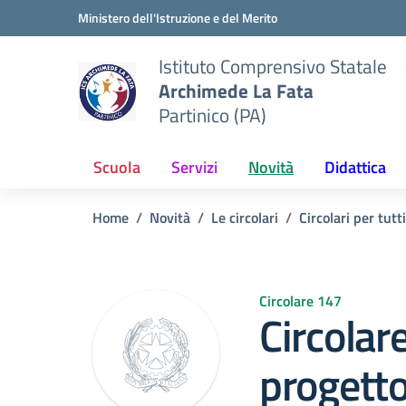
Vai ai contenuti
Vai al menu di navigazione
Vai al footer
Ministero dell'Istruzione e del Merito
Istituto Comprensivo Statale
Archimede La Fata
Partinico (PA)
Scuola
Servizi
Novità
Didattica
Home
Novità
Le circolari
Circolari per tutti
Circolare 147
Circolar
progetto