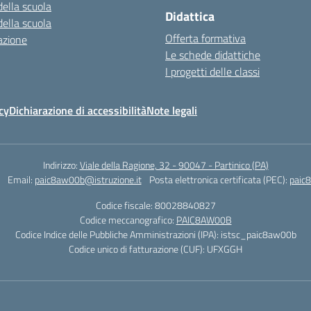
della scuola
Didattica
della scuola
Offerta formativa
azione
Le schede didattiche
I progetti delle classi
cy
Dichiarazione di accessibilità
Note legali
Indirizzo:
Viale della Ragione, 32 - 90047 - Partinico (PA)
Email:
paic8aw00b@istruzione.it
Posta elettronica certificata (PEC):
paic
Codice fiscale: 80028840827
Codice meccanografico:
PAIC8AW00B
Codice Indice delle Pubbliche Amministrazioni (IPA): istsc_paic8aw00b
Codice unico di fatturazione (CUF): UFXGGH