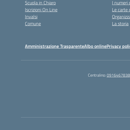
Scuola in Chiaro
I numeri 
Iscrizioni On Line
Le carte 
Invalsi
Organizz
Comune
La storia
Amministrazione Trasparente
Albo online
Privacy poli
Centralino:
0916467838