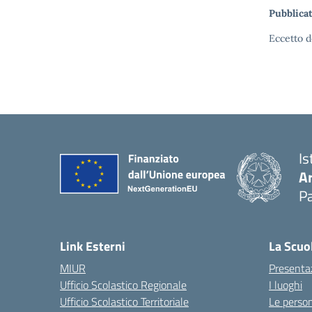
Pubblicat
Eccetto d
Is
A
Pa
Link Esterni
La Scuo
MIUR
Presenta
Ufficio Scolastico Regionale
I luoghi
Ufficio Scolastico Territoriale
Le perso