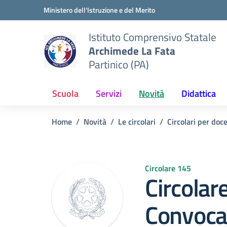
Vai ai contenuti
Vai al menu di navigazione
Vai al footer
Ministero dell'Istruzione e del Merito
Istituto Comprensivo Statale
Archimede La Fata
Partinico (PA)
Scuola
Servizi
Novità
Didattica
Home
Novità
Le circolari
Circolari per doc
Circolare 145
Circolar
Convoca