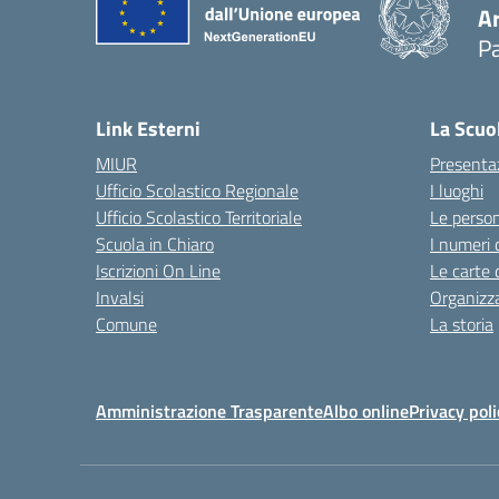
A
Pa
Link Esterni
La Scuo
MIUR
Presenta
Ufficio Scolastico Regionale
I luoghi
Ufficio Scolastico Territoriale
Le perso
Scuola in Chiaro
I numeri 
Iscrizioni On Line
Le carte 
Invalsi
Organizz
Comune
La storia
Amministrazione Trasparente
Albo online
Privacy poli