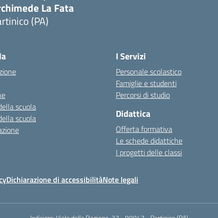
rchimede La Fata
rtinico (PA)
la
I Servizi
zione
Personale scolastico
Famiglie e studenti
ne
Percorsi di studio
della scuola
Didattica
della scuola
Offerta formativa
azione
Le schede didattiche
I progetti delle classi
cy
Dichiarazione di accessibilità
Note legali
Indirizzo:
Viale della Ragione, 32 - 90047 - Partinico (PA)