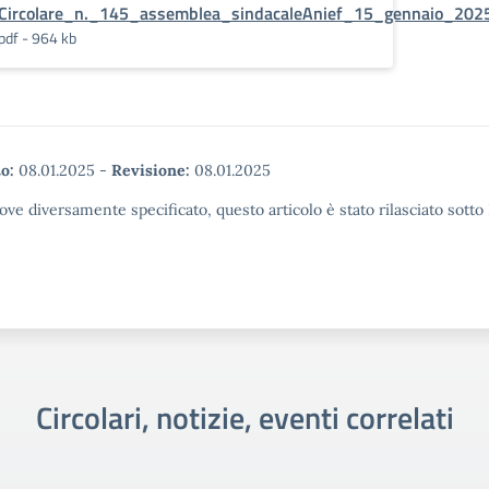
Circolare_n._145_assemblea_sindacaleAnief_15_gennaio_202
pdf - 964 kb
o:
08.01.2025
-
Revisione:
08.01.2025
ove diversamente specificato, questo articolo è stato rilasciato sott
Circolari, notizie, eventi correlati