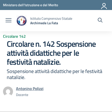
Vai ai contenuti
Vai al menu di navigazione
Vai al footer
Ministero dell'Istruzione e del Merito
Istituto Comprensivo Statale
Archimede La Fata
Circolare 142
Circolare n. 142 Sospensione
attività didattiche per le
festività natalizie.
Sospensione attività didattiche per le festività
natalizie.
Antonino Polizzi
Docente