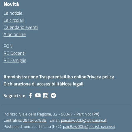
Novità
Le notizie
Le circolari
Calendario eventi
Albo online
PON
RE Docenti
RE Famiglie
Amministrazione Trasparente
Albo online
Privacy policy
Dichiarazione di accessibilità
Note legali
Seguici su:
Indirizzo:
Viale della Ragione, 32 - 90047 - Partinico (PA)
Centralino:
0916467838
Email:
paic8aw00b@istruzione.it
Posta elettronica certificata (PEC):
paic8aw00b@pec.istruzione.it