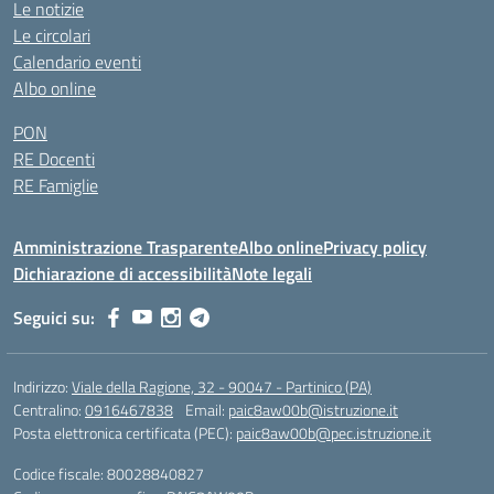
Le notizie
Le circolari
Calendario eventi
Albo online
PON
RE Docenti
RE Famiglie
Amministrazione Trasparente
Albo online
Privacy policy
Dichiarazione di accessibilità
Note legali
Seguici su:
Indirizzo:
Viale della Ragione, 32 - 90047 - Partinico (PA)
Centralino:
0916467838
Email:
paic8aw00b@istruzione.it
Posta elettronica certificata (PEC):
paic8aw00b@pec.istruzione.it
Codice fiscale: 80028840827