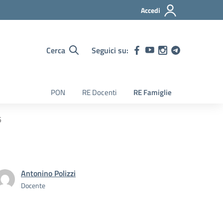
Accedi
Cerca
Seguici su:
PON
RE Docenti
RE Famiglie
5
Antonino Polizzi
Docente