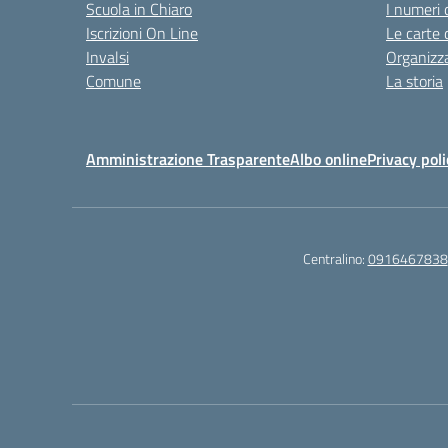
Scuola in Chiaro
I numeri 
Iscrizioni On Line
Le carte 
Invalsi
Organizz
Comune
La storia
Amministrazione Trasparente
Albo online
Privacy poli
Centralino:
0916467838