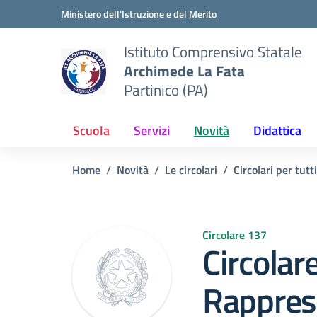
Vai ai contenuti
Vai al menu di navigazione
Vai al footer
Ministero dell'Istruzione e del Merito
Istituto Comprensivo Statale
Archimede La Fata
Partinico (PA)
Scuola
Servizi
Novità
Didattica
Home
Novità
Le circolari
Circolari per tutti
Circolare 137
Circolar
Rappres