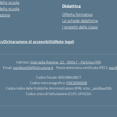
della scuola
Didattica
della scuola
Offerta formativa
azione
Le schede didattiche
I progetti delle classi
cy
Dichiarazione di accessibilità
Note legali
Indirizzo:
Viale della Ragione, 32 - 90047 - Partinico (PA)
Email:
paic8aw00b@istruzione.it
Posta elettronica certificata (PEC):
paic
Codice fiscale: 80028840827
Codice meccanografico:
PAIC8AW00B
Codice Indice delle Pubbliche Amministrazioni (IPA): istsc_paic8aw00b
Codice unico di fatturazione (CUF): UFXGGH