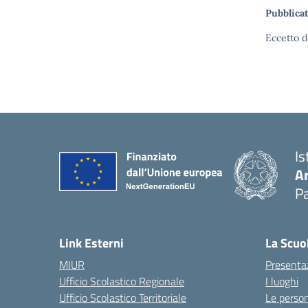
Pubblicat
Eccetto d
Is
A
Pa
Link Esterni
La Scuo
MIUR
Presenta
Ufficio Scolastico Regionale
I luoghi
Ufficio Scolastico Territoriale
Le perso