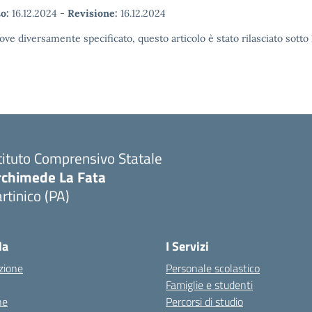
o:
16.12.2024
-
Revisione:
16.12.2024
ove diversamente specificato, questo articolo è stato rilasciato sott
tituto Comprensivo Statale
rchimede La Fata
rtinico (PA)
la
I Servizi
zione
Personale scolastico
Famiglie e studenti
ne
Percorsi di studio