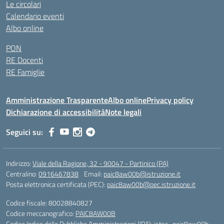
Le circolari
Calendario eventi
Albo online
PON
RE Docenti
RE Famiglie
Amministrazione Trasparente
Albo online
Privacy policy
Dichiarazione di accessibilità
Note legali
Seguici su:
Indirizzo:
Viale della Ragione, 32 - 90047 - Partinico (PA)
Centralino:
0916467838
Email:
paic8aw00b@istruzione.it
Posta elettronica certificata (PEC):
paic8aw00b@pec.istruzione.it
Codice fiscale: 80028840827
Codice meccanografico:
PAIC8AW00B
Codice Indice delle Pubbliche Amministrazioni (IPA): istsc_paic8aw00b