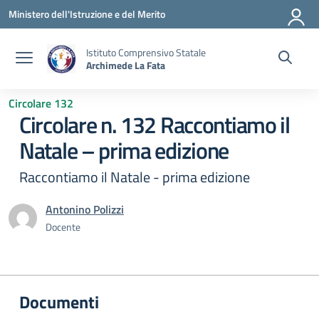
Vai ai contenuti
Vai al menu di navigazione
Vai al footer
Ministero dell'Istruzione e del Merito
Istituto Comprensivo Statale
Archimede La Fata
Circolare 132
Circolare n. 132 Raccontiamo il
Natale – prima edizione
Raccontiamo il Natale - prima edizione
Antonino Polizzi
Docente
Documenti