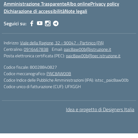
Amministrazione Trasparente
Albo online
Privacy policy
Dichiarazione di accessibilità
Note legali
Seguici su:
Indirizzo:
Viale della Ragione, 32 - 90047 - Partinico (PA)
Centralino:
0916467838
Email:
paic8aw00b@istruzione.it
Posta elettronica certificata (PEC):
paic8aw00b@pec.istruzione.it
Codice fiscale: 80028840827
Codice meccanografico:
PAIC8AW00B
Codice Indice delle Pubbliche Amministrazioni (IPA): istsc_paic8aw00b
Codice unico di fatturazione (CUF): UFXGGH
Idea e progetto di Designers Italia