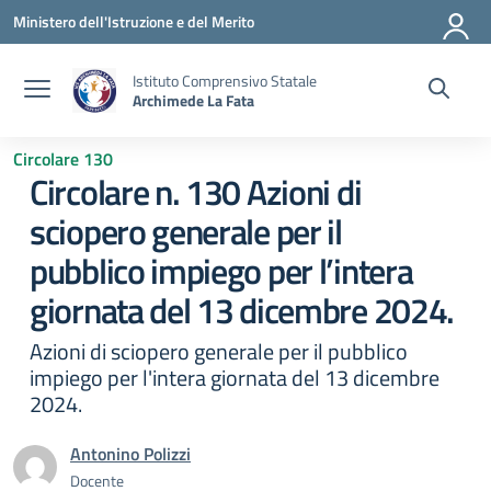
Vai ai contenuti
Vai al menu di navigazione
Vai al footer
Ministero dell'Istruzione e del Merito
Istituto Comprensivo Statale
Archimede La Fata
Circolare 130
Circolare n. 130 Azioni di
sciopero generale per il
pubblico impiego per l’intera
giornata del 13 dicembre 2024.
Azioni di sciopero generale per il pubblico
impiego per l'intera giornata del 13 dicembre
2024.
Antonino Polizzi
Docente