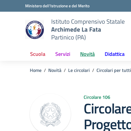
Vai ai contenuti
Vai al menu di navigazione
Vai al footer
Ministero dell'Istruzione e del Merito
Istituto Comprensivo Statale
Archimede La Fata
Partinico (PA)
Scuola
Servizi
Novità
Didattica
Home
Novità
Le circolari
Circolari per tutti
Circolare 106
Circolar
Progetto