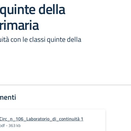
 quinte della
rimaria
ità con le classi quinte della
menti
Circ_n_106_Laboratorio_di_continuità 1
pdf - 363 kb