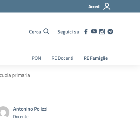
Accedi
Cerca
Seguici su:
PON
RE Docenti
RE Famiglie
scuola primaria
Antonino Polizzi
Docente