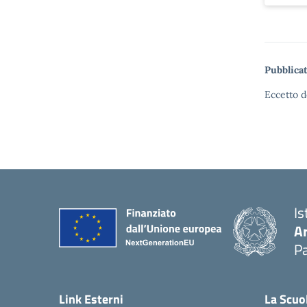
Pubblicat
Eccetto d
Is
A
Pa
Link Esterni
La Scuo