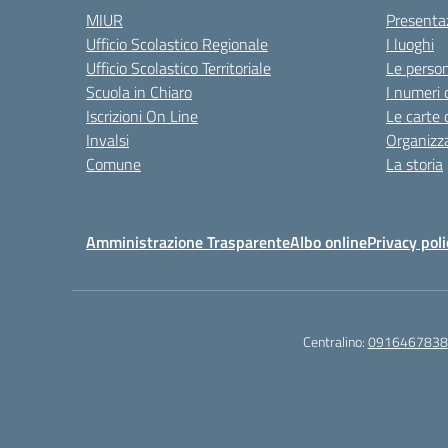
MIUR
Presenta
Ufficio Scolastico Regionale
I luoghi
Ufficio Scolastico Territoriale
Le perso
Scuola in Chiaro
I numeri 
Iscrizioni On Line
Le carte 
Invalsi
Organizz
Comune
La storia
Amministrazione Trasparente
Albo online
Privacy poli
Centralino:
0916467838