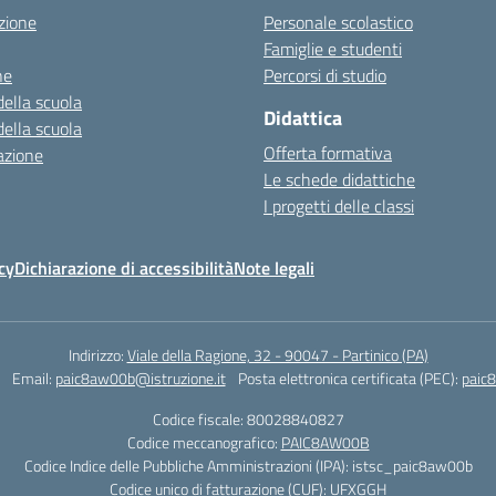
zione
Personale scolastico
Famiglie e studenti
ne
Percorsi di studio
della scuola
Didattica
della scuola
Offerta formativa
azione
Le schede didattiche
I progetti delle classi
cy
Dichiarazione di accessibilità
Note legali
Indirizzo:
Viale della Ragione, 32 - 90047 - Partinico (PA)
Email:
paic8aw00b@istruzione.it
Posta elettronica certificata (PEC):
paic
Codice fiscale: 80028840827
Codice meccanografico:
PAIC8AW00B
Codice Indice delle Pubbliche Amministrazioni (IPA): istsc_paic8aw00b
Codice unico di fatturazione (CUF): UFXGGH