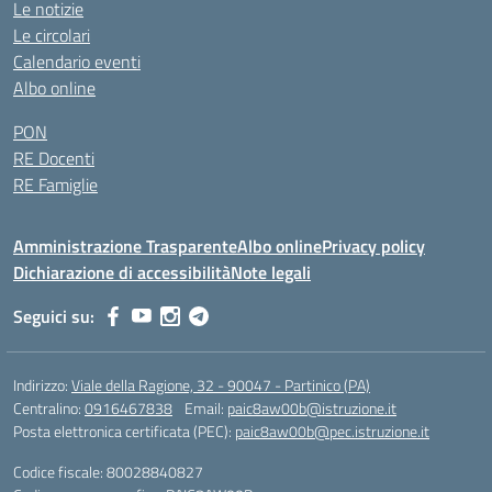
Le notizie
Le circolari
Calendario eventi
Albo online
PON
RE Docenti
RE Famiglie
Amministrazione Trasparente
Albo online
Privacy policy
Dichiarazione di accessibilità
Note legali
Seguici su:
Indirizzo:
Viale della Ragione, 32 - 90047 - Partinico (PA)
Centralino:
0916467838
Email:
paic8aw00b@istruzione.it
Posta elettronica certificata (PEC):
paic8aw00b@pec.istruzione.it
Codice fiscale: 80028840827