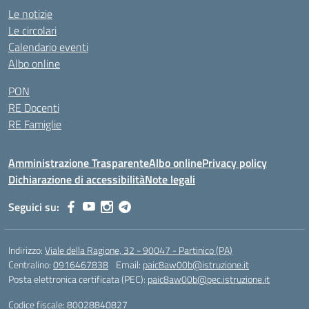
Le notizie
Le circolari
Calendario eventi
Albo online
PON
RE Docenti
RE Famiglie
Amministrazione Trasparente
Albo online
Privacy policy
Dichiarazione di accessibilità
Note legali
Seguici su:
Indirizzo:
Viale della Ragione, 32 - 90047 - Partinico (PA)
Centralino:
0916467838
Email:
paic8aw00b@istruzione.it
Posta elettronica certificata (PEC):
paic8aw00b@pec.istruzione.it
Codice fiscale: 80028840827