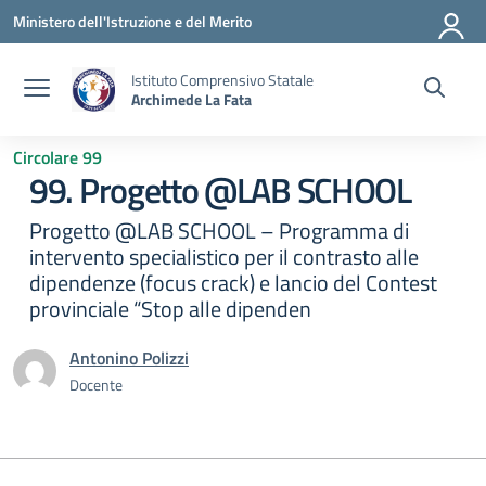
Vai ai contenuti
Vai al menu di navigazione
Vai al footer
Ministero dell'Istruzione e del Merito
Istituto Comprensivo Statale
Archimede La Fata
Circolare 99
99. Progetto @LAB SCHOOL
Progetto @LAB SCHOOL – Programma di
intervento specialistico per il contrasto alle
dipendenze (focus crack) e lancio del Contest
provinciale “Stop alle dipenden
Antonino Polizzi
Docente