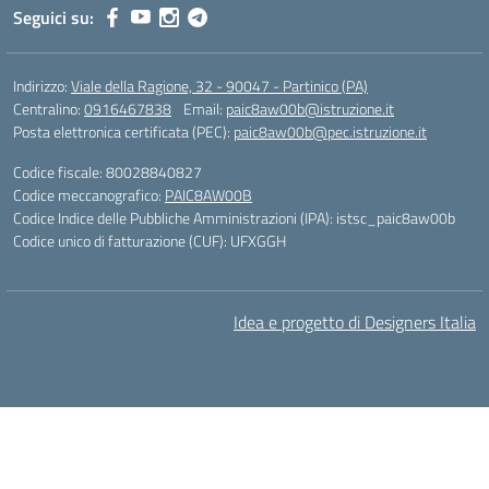
Seguici su:
Indirizzo:
Viale della Ragione, 32 - 90047 - Partinico (PA)
Centralino:
0916467838
Email:
paic8aw00b@istruzione.it
Posta elettronica certificata (PEC):
paic8aw00b@pec.istruzione.it
Codice fiscale: 80028840827
Codice meccanografico:
PAIC8AW00B
Codice Indice delle Pubbliche Amministrazioni (IPA): istsc_paic8aw00b
Codice unico di fatturazione (CUF): UFXGGH
Idea e progetto di Designers Italia