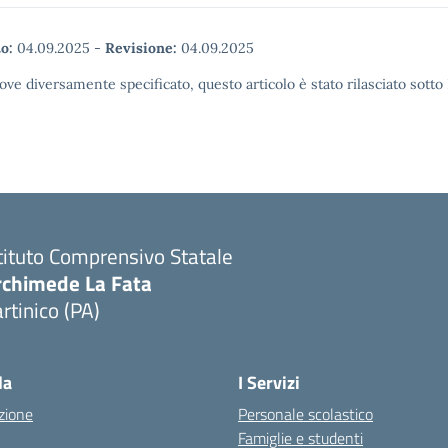
o:
04.09.2025
-
Revisione:
04.09.2025
ove diversamente specificato, questo articolo è stato rilasciato sott
tituto Comprensivo Statale
rchimede La Fata
rtinico (PA)
la
I Servizi
zione
Personale scolastico
Famiglie e studenti