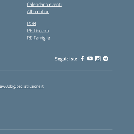
Calendario eventi
Albo online
PON
RE Docenti
RE Famiglie
Seguici su:
8aw00b@pec.istruzione.it