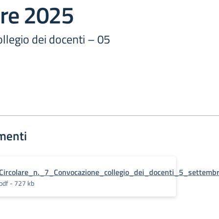
re 2025
llegio dei docenti – 05
menti
Circolare_n._7_Convocazione_collegio_dei_docenti_5_settem
pdf - 727 kb