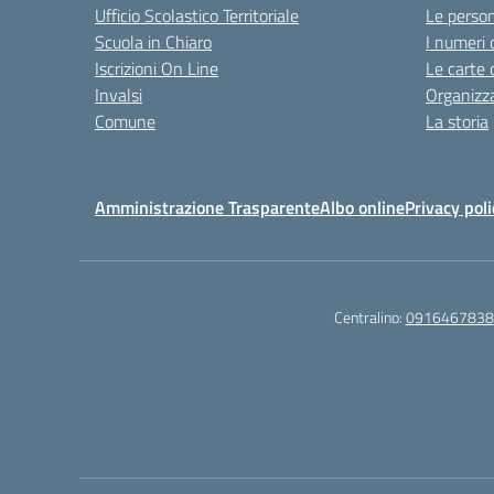
Ufficio Scolastico Territoriale
Le perso
Scuola in Chiaro
I numeri 
Iscrizioni On Line
Le carte 
Invalsi
Organizz
Comune
La storia
Amministrazione Trasparente
Albo online
Privacy poli
Centralino:
0916467838