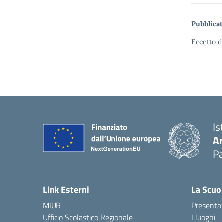
Pubblicat
Eccetto d
Is
A
Pa
Link Esterni
La Scuo
MIUR
Presenta
Ufficio Scolastico Regionale
I luoghi