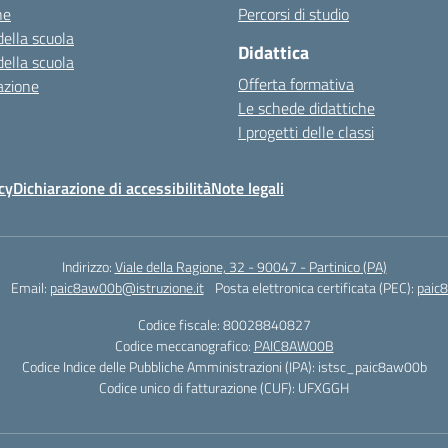
ne
Percorsi di studio
della scuola
Didattica
della scuola
Offerta formativa
azione
Le schede didattiche
I progetti delle classi
cy
Dichiarazione di accessibilità
Note legali
Indirizzo:
Viale della Ragione, 32 - 90047 - Partinico (PA)
Email:
paic8aw00b@istruzione.it
Posta elettronica certificata (PEC):
paic
Codice fiscale: 80028840827
Codice meccanografico:
PAIC8AW00B
Codice Indice delle Pubbliche Amministrazioni (IPA): istsc_paic8aw00b
Codice unico di fatturazione (CUF): UFXGGH