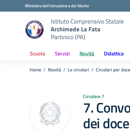
Vai ai contenuti
Vai al menu di navigazione
Vai al footer
Ministero dell'Istruzione e del Merito
Istituto Comprensivo Statale
Archimede La Fata
Partinico (PA)
Scuola
Servizi
Novità
Didattica
Home
Novità
Le circolari
Circolari per doc
Circolare 7
7. Convo
dei doce