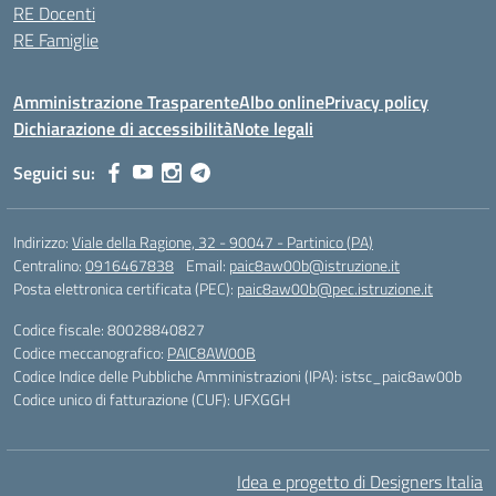
RE Docenti
RE Famiglie
Amministrazione Trasparente
Albo online
Privacy policy
Dichiarazione di accessibilità
Note legali
Seguici su:
Indirizzo:
Viale della Ragione, 32 - 90047 - Partinico (PA)
Centralino:
0916467838
Email:
paic8aw00b@istruzione.it
Posta elettronica certificata (PEC):
paic8aw00b@pec.istruzione.it
Codice fiscale: 80028840827
Codice meccanografico:
PAIC8AW00B
Codice Indice delle Pubbliche Amministrazioni (IPA): istsc_paic8aw00b
Codice unico di fatturazione (CUF): UFXGGH
Idea e progetto di Designers Italia