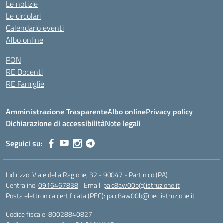
Le notizie
Le circolari
Calendario eventi
Albo online
PON
RE Docenti
RE Famiglie
Amministrazione Trasparente
Albo online
Privacy policy
Dichiarazione di accessibilità
Note legali
Seguici su:
Indirizzo:
Viale della Ragione, 32 - 90047 - Partinico (PA)
Centralino:
0916467838
Email:
paic8aw00b@istruzione.it
Posta elettronica certificata (PEC):
paic8aw00b@pec.istruzione.it
Codice fiscale: 80028840827