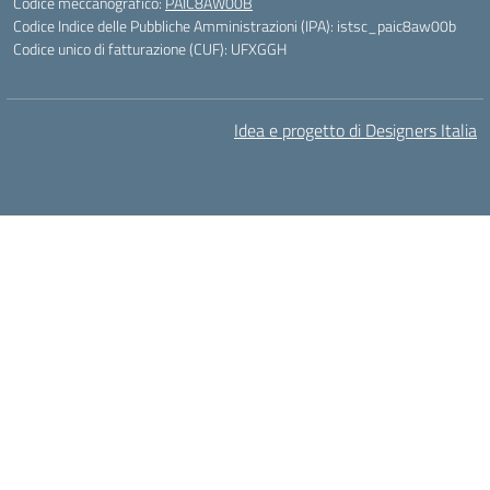
Codice meccanografico:
PAIC8AW00B
Codice Indice delle Pubbliche Amministrazioni (IPA): istsc_paic8aw00b
Codice unico di fatturazione (CUF): UFXGGH
Idea e progetto di Designers Italia