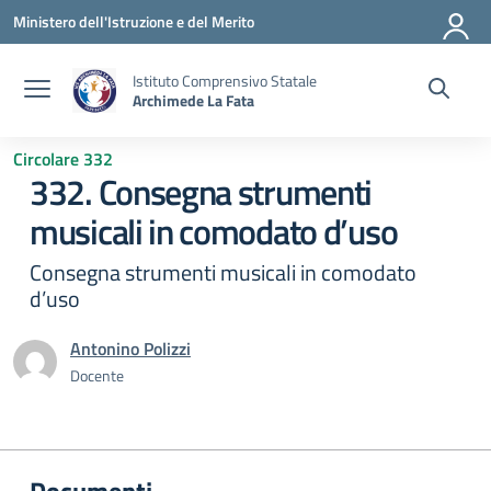
Vai ai contenuti
Vai al menu di navigazione
Vai al footer
Ministero dell'Istruzione e del Merito
Istituto Comprensivo Statale
Archimede La Fata
Circolare 332
332. Consegna strumenti
musicali in comodato d’uso
Consegna strumenti musicali in comodato
d’uso
Antonino Polizzi
Docente