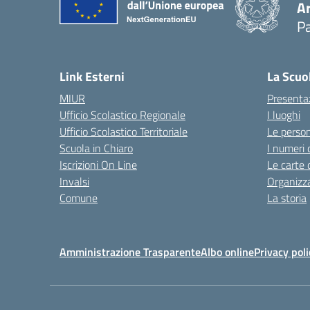
A
Pa
Link Esterni
La Scuo
MIUR
Presenta
Ufficio Scolastico Regionale
I luoghi
Ufficio Scolastico Territoriale
Le perso
Scuola in Chiaro
I numeri 
Iscrizioni On Line
Le carte 
Invalsi
Organizz
Comune
La storia
Amministrazione Trasparente
Albo online
Privacy poli