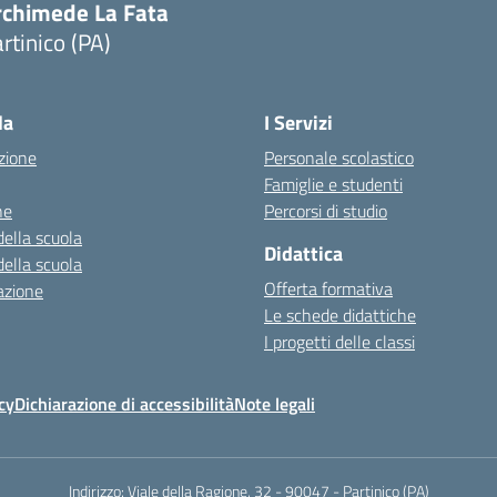
rchimede La Fata
rtinico (PA)
la
I Servizi
zione
Personale scolastico
Famiglie e studenti
ne
Percorsi di studio
della scuola
Didattica
della scuola
Offerta formativa
azione
Le schede didattiche
I progetti delle classi
cy
Dichiarazione di accessibilità
Note legali
Indirizzo:
Viale della Ragione, 32 - 90047 - Partinico (PA)