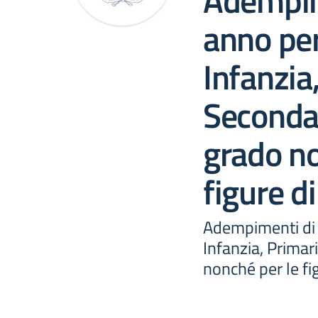
Adempim
anno per
Infanzia
Secondar
grado no
figure d
Adempimenti di f
Infanzia, Primar
nonché per le fi