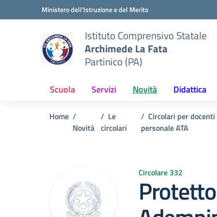
Vai ai contenuti
Vai al menu di navigazione
Vai al footer
Ministero dell'Istruzione e del Merito
Istituto Comprensivo Statale
Archimede La Fata
Partinico (PA)
Scuola
Servizi
Novità
Didattica
Home
Le
Circolari per docenti
Novità
circolari
personale ATA
Circolare 332
Protetto