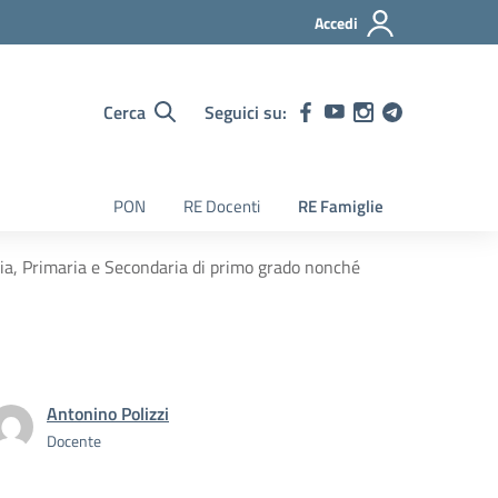
Accedi
Cerca
Seguici su:
PON
RE Docenti
RE Famiglie
zia, Primaria e Secondaria di primo grado nonché
Antonino Polizzi
Docente