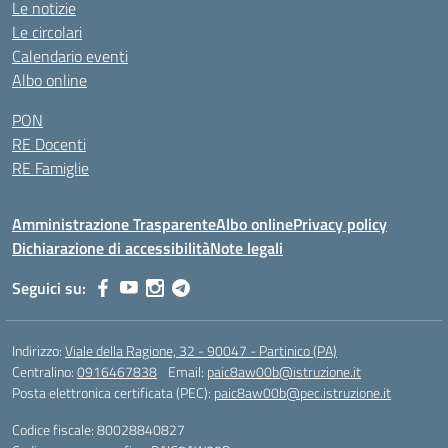
Le notizie
Le circolari
Calendario eventi
Albo online
PON
RE Docenti
RE Famiglie
Amministrazione Trasparente
Albo online
Privacy policy
Dichiarazione di accessibilità
Note legali
Seguici su:
Indirizzo:
Viale della Ragione, 32 - 90047 - Partinico (PA)
Centralino:
0916467838
Email:
paic8aw00b@istruzione.it
Posta elettronica certificata (PEC):
paic8aw00b@pec.istruzione.it
Codice fiscale: 80028840827