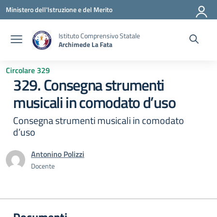
Vai ai contenuti
Vai al menu di navigazione
Vai al footer
Ministero dell'Istruzione e del Merito
Istituto Comprensivo Statale
Archimede La Fata
Circolare 329
329. Consegna strumenti
musicali in comodato d’uso
Consegna strumenti musicali in comodato
d’uso
Antonino Polizzi
Docente