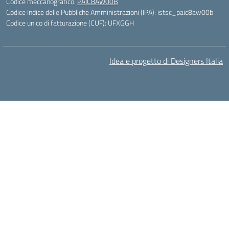
Codice meccanografico:
PAIC8AW00B
Codice Indice delle Pubbliche Amministrazioni (IPA): istsc_paic8aw00b
Codice unico di fatturazione (CUF): UFXGGH
Idea e progetto di Designers Italia