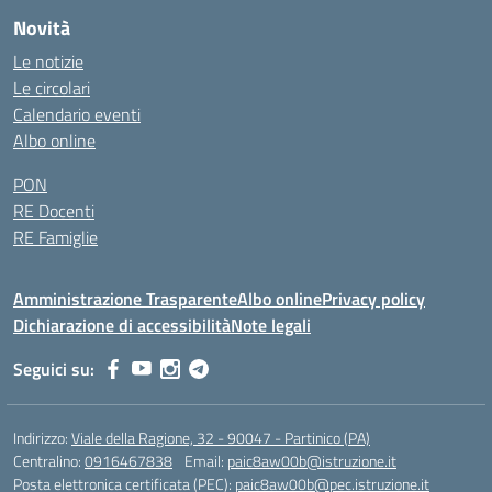
Novità
Le notizie
Le circolari
Calendario eventi
Albo online
PON
RE Docenti
RE Famiglie
Amministrazione Trasparente
Albo online
Privacy policy
Dichiarazione di accessibilità
Note legali
Seguici su:
Indirizzo:
Viale della Ragione, 32 - 90047 - Partinico (PA)
Centralino:
0916467838
Email:
paic8aw00b@istruzione.it
Posta elettronica certificata (PEC):
paic8aw00b@pec.istruzione.it