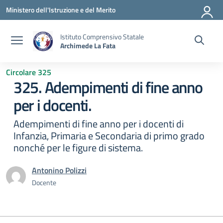
Vai ai contenuti
Vai al menu di navigazione
Vai al footer
Ministero dell'Istruzione e del Merito
Istituto Comprensivo Statale
Archimede La Fata
Circolare 325
325. Adempimenti di fine anno
per i docenti.
Adempimenti di fine anno per i docenti di
Infanzia, Primaria e Secondaria di primo grado
nonché per le figure di sistema.
Antonino Polizzi
Docente