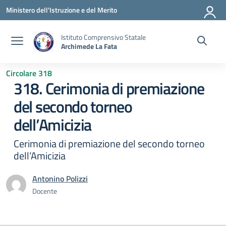
Vai ai contenuti
Vai al menu di navigazione
Vai al footer
Ministero dell'Istruzione e del Merito
Istituto Comprensivo Statale
Archimede La Fata
Circolare 318
318. Cerimonia di premiazione
del secondo torneo
dell’Amicizia
Cerimonia di premiazione del secondo torneo
dell’Amicizia
Antonino Polizzi
Docente