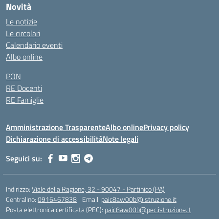
Novità
Le notizie
Le circolari
Calendario eventi
Albo online
PON
RE Docenti
RE Famiglie
Amministrazione Trasparente
Albo online
Privacy policy
Dichiarazione di accessibilità
Note legali
Seguici su:
Indirizzo:
Viale della Ragione, 32 - 90047 - Partinico (PA)
Centralino:
0916467838
Email:
paic8aw00b@istruzione.it
Posta elettronica certificata (PEC):
paic8aw00b@pec.istruzione.it