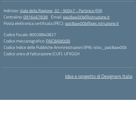
Indirizzo:
Viale della Ragione, 32 - 90047 - Partinico (PA)
Centralino:
0916467838
Email:
paic8aw00b@istruzione.it
Posta elettronica certificata (PEC):
paic8aw00b@pec.istruzione.it
Codice fiscale: 80028840827
Codice meccanografico:
PAIC8AW00B
Codice Indice delle Pubbliche Amministrazioni (IPA): istsc_paic8aw00b
Codice unico di fatturazione (CUF): UFXGGH
Idea e progetto di Designers Italia