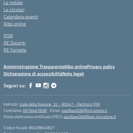
Le notizie
Le circolari
Calendario eventi
Albo online
PON
RE Docenti
RE Famiglie
Amministrazione Trasparente
Albo online
Privacy policy
Dichiarazione di accessibilità
Note legali
Seguici su:
Indirizzo:
Viale della Ragione, 32 - 90047 - Partinico (PA)
Centralino:
0916467838
Email:
paic8aw00b@istruzione.it
Posta elettronica certificata (PEC):
paic8aw00b@pec.istruzione.it
Codice fiscale: 80028840827