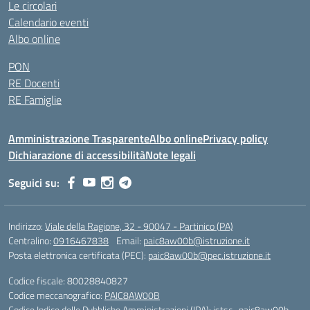
Le circolari
Calendario eventi
Albo online
PON
RE Docenti
RE Famiglie
Amministrazione Trasparente
Albo online
Privacy policy
Dichiarazione di accessibilità
Note legali
Seguici su:
Indirizzo:
Viale della Ragione, 32 - 90047 - Partinico (PA)
Centralino:
0916467838
Email:
paic8aw00b@istruzione.it
Posta elettronica certificata (PEC):
paic8aw00b@pec.istruzione.it
Codice fiscale: 80028840827
Codice meccanografico:
PAIC8AW00B
Codice Indice delle Pubbliche Amministrazioni (IPA): istsc_paic8aw00b