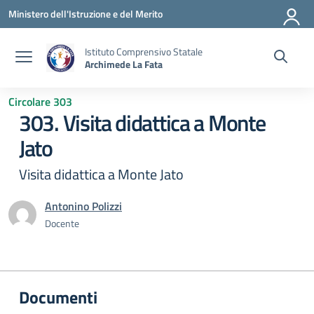
Vai ai contenuti
Vai al menu di navigazione
Vai al footer
Ministero dell'Istruzione e del Merito
Istituto Comprensivo Statale
Archimede La Fata
Circolare 303
303. Visita didattica a Monte
Jato
Visita didattica a Monte Jato
Antonino Polizzi
Docente
Documenti