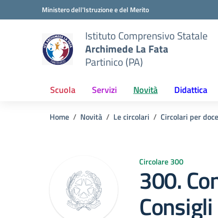
Vai ai contenuti
Vai al menu di navigazione
Vai al footer
Ministero dell'Istruzione e del Merito
Istituto Comprensivo Statale
Archimede La Fata
Partinico (PA)
Scuola
Servizi
Novità
Didattica
Home
Novità
Le circolari
Circolari per doc
Circolare 300
300. Co
Consigli