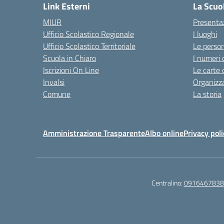
Link Esterni
La Scuo
MIUR
Presenta
Ufficio Scolastico Regionale
I luoghi
Ufficio Scolastico Territoriale
Le perso
Scuola in Chiaro
I numeri 
Iscrizioni On Line
Le carte 
Invalsi
Organizz
Comune
La storia
Amministrazione Trasparente
Albo online
Privacy poli
Centralino:
0916467838