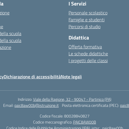
la
I Servizi
zione
Personale scolastico
Famiglie e studenti
ne
Percorsi di studio
della scuola
Didattica
della scuola
Offerta formativa
azione
Le schede didattiche
I progetti delle classi
cy
Dichiarazione di accessibilità
Note legali
Indirizzo:
Viale della Ragione, 32 - 90047 - Partinico (PA)
Email:
paic8aw00b@istruzione.it
Posta elettronica certificata (PEC):
paic
Codice fiscale: 80028840827
Codice meccanografico:
PAIC8AW00B
Codice Indice delle Pubbliche Amministrazioni (IPA): istsc_paic8aw00b