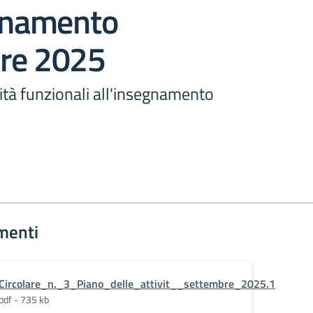
egnamento
re 2025
vità funzionali all'insegnamento
menti
Circolare_n._3_Piano_delle_attivit__settembre_2025.1
pdf - 735 kb