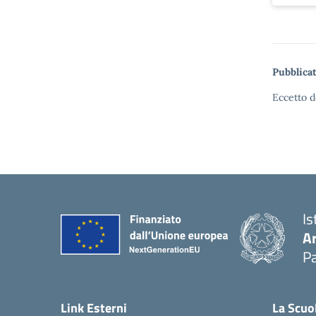
Pubblicat
Eccetto d
Is
A
Pa
Link Esterni
La Scuo