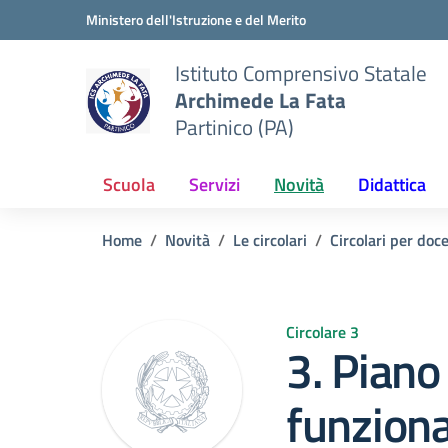
Vai ai contenuti
Vai al menu di navigazione
Vai al footer
Ministero dell'Istruzione e del Merito
Istituto Comprensivo Statale
Archimede La Fata
Partinico (PA)
Scuola
Servizi
Novità
Didattica
Home
Novità
Le circolari
Circolari per doc
Circolare 3
3. Piano 
funziona