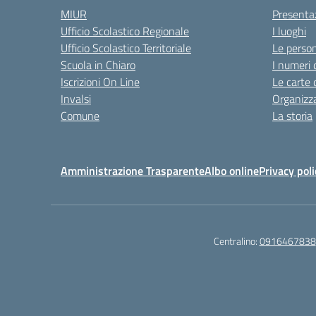
MIUR
Presenta
Ufficio Scolastico Regionale
I luoghi
Ufficio Scolastico Territoriale
Le perso
Scuola in Chiaro
I numeri 
Iscrizioni On Line
Le carte 
Invalsi
Organizz
Comune
La storia
Amministrazione Trasparente
Albo online
Privacy poli
Centralino:
0916467838