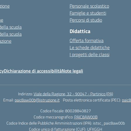
zione
Personale scolastico
Famiglie e studenti
ne
Percorsi di studio
della scuola
Didattica
della scuola
Offerta formativa
azione
Le schede didattiche
I progetti delle classi
cy
Dichiarazione di accessibilità
Note legali
Indirizzo:
Viale della Ragione, 32 - 90047 - Partinico (PA)
Email:
paic8aw00b@istruzione.it
Posta elettronica certificata (PEC):
paic
Codice fiscale: 80028840827
Codice meccanografico:
PAIC8AW00B
Codice Indice delle Pubbliche Amministrazioni (IPA): istsc_paic8aw00b
Codice unico di fatturazione (CUF): UFXGGH