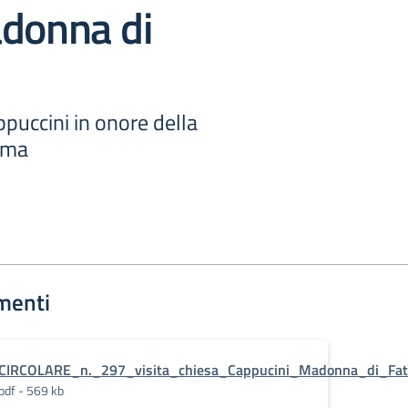
adonna di
ppuccini in onore della
ima
menti
CIRCOLARE_n._297_visita_chiesa_Cappucini_Madonna_di_Fa
pdf - 569 kb