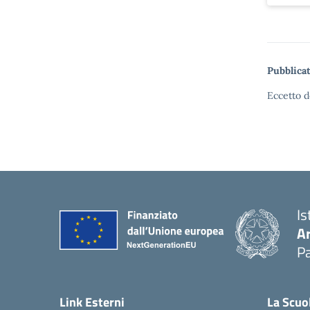
Pubblicat
Eccetto d
Is
A
Pa
Link Esterni
La Scuo