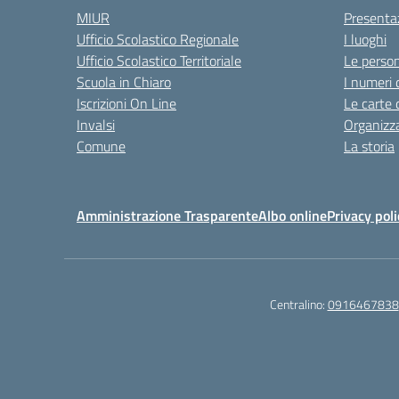
MIUR
Presenta
Ufficio Scolastico Regionale
I luoghi
Ufficio Scolastico Territoriale
Le perso
Scuola in Chiaro
I numeri 
Iscrizioni On Line
Le carte 
Invalsi
Organizz
Comune
La storia
Amministrazione Trasparente
Albo online
Privacy poli
Centralino:
0916467838