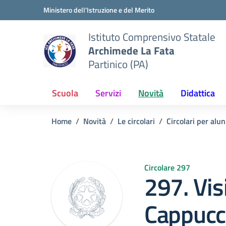
Vai ai contenuti
Vai al menu di navigazione
Vai al footer
Ministero dell'Istruzione e del Merito
Istituto Comprensivo Statale
Archimede La Fata
Partinico (PA)
Scuola
Servizi
Novità
Didattica
Home
Novità
Le circolari
Circolari per alun
Circolare 297
297. Vis
Cappucci