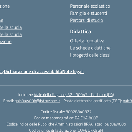
zione
Personale scolastico
Famiglie e studenti
ne
Percorsi di studio
della scuola
Didattica
della scuola
Offerta formativa
azione
Le schede didattiche
I progetti delle classi
cy
Dichiarazione di accessibilità
Note legali
Indirizzo:
Viale della Ragione, 32 - 90047 - Partinico (PA)
Email:
paic8aw00b@istruzione.it
Posta elettronica certificata (PEC):
paic
Codice fiscale: 80028840827
Codice meccanografico:
PAIC8AW00B
Codice Indice delle Pubbliche Amministrazioni (IPA): istsc_paic8aw00b
Codice unico di fatturazione (CUF): UFXGGH