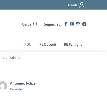
Accedi
Cerca
Seguici su:
PON
RE Docenti
RE Famiglie
nna di Fatima
Antonino Polizzi
Docente