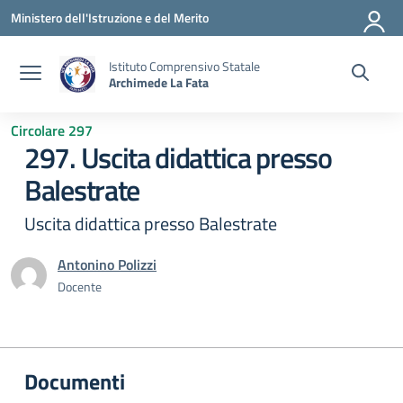
Vai ai contenuti
Vai al menu di navigazione
Vai al footer
Ministero dell'Istruzione e del Merito
Istituto Comprensivo Statale
Archimede La Fata
Circolare 297
297. Uscita didattica presso
Balestrate
Uscita didattica presso Balestrate
Antonino Polizzi
Docente
Documenti