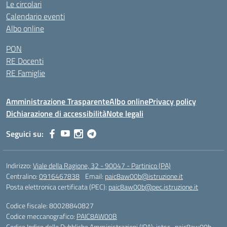
Le circolari
Calendario eventi
Albo online
PON
RE Docenti
RE Famiglie
Amministrazione Trasparente
Albo online
Privacy policy
Dichiarazione di accessibilità
Note legali
Seguici su:
Indirizzo:
Viale della Ragione, 32 - 90047 - Partinico (PA)
Centralino:
0916467838
Email:
paic8aw00b@istruzione.it
Posta elettronica certificata (PEC):
paic8aw00b@pec.istruzione.it
Codice fiscale: 80028840827
Codice meccanografico:
PAIC8AW00B
Codice Indice delle Pubbliche Amministrazioni (IPA): istsc_paic8aw00b