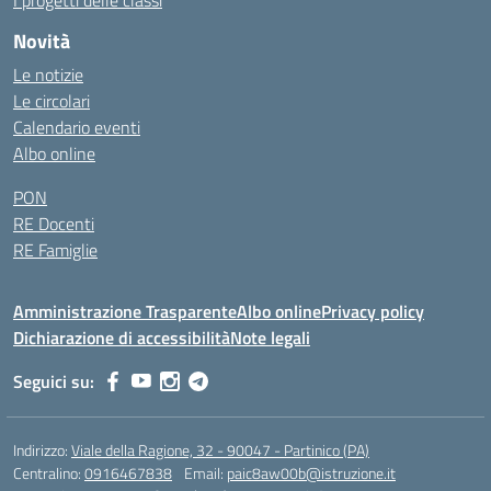
I progetti delle classi
Novità
Le notizie
Le circolari
Calendario eventi
Albo online
PON
RE Docenti
RE Famiglie
Amministrazione Trasparente
Albo online
Privacy policy
Dichiarazione di accessibilità
Note legali
Seguici su:
Indirizzo:
Viale della Ragione, 32 - 90047 - Partinico (PA)
Centralino:
0916467838
Email:
paic8aw00b@istruzione.it