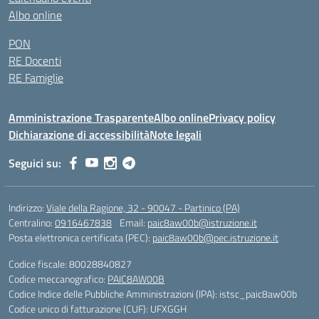
Albo online
PON
RE Docenti
RE Famiglie
Amministrazione Trasparente
Albo online
Privacy policy
Dichiarazione di accessibilità
Note legali
Seguici su:
Indirizzo:
Viale della Ragione, 32 - 90047 - Partinico (PA)
Centralino:
0916467838
Email:
paic8aw00b@istruzione.it
Posta elettronica certificata (PEC):
paic8aw00b@pec.istruzione.it
Codice fiscale: 80028840827
Codice meccanografico:
PAIC8AW00B
Codice Indice delle Pubbliche Amministrazioni (IPA): istsc_paic8aw00b
Codice unico di fatturazione (CUF): UFXGGH